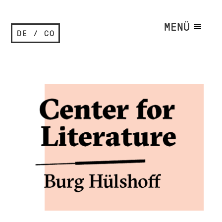
MENÜ
DE / CO