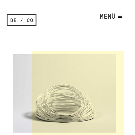
MENÜ
DE / CO