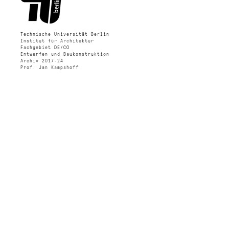
Technische Universität Berlin
Institut für Architektur
Fachgebiet DE/CO
Entwerfen und Baukonstruktion
Archiv 2017-24
Prof. Jan Kampshoff