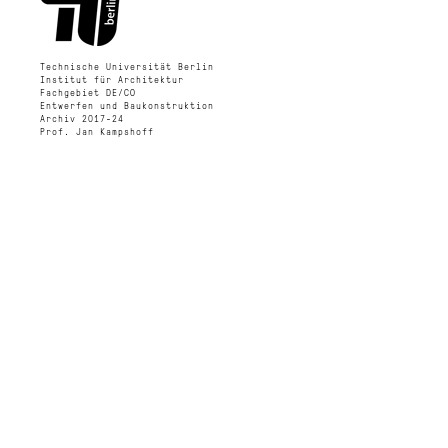
Technische Universität Berlin
Institut für Architektur
Fachgebiet DE/CO
Entwerfen und Baukonstruktion
Archiv 2017-24
Prof. Jan Kampshoff