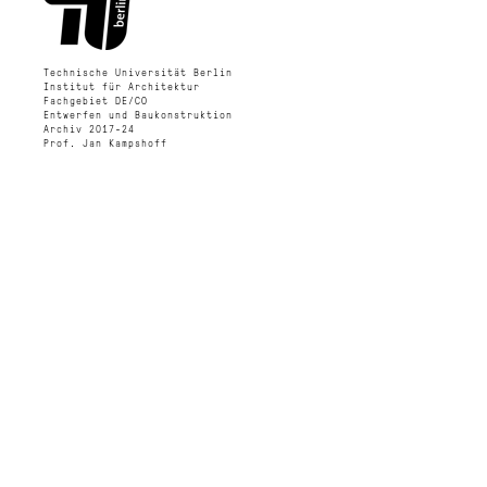
Technische Universität Berlin
Institut für Architektur
Fachgebiet DE/CO
Entwerfen und Baukonstruktion
Archiv 2017-24
Prof. Jan Kampshoff