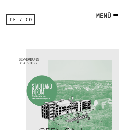
MENÜ
DE / CO