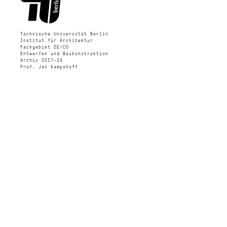
Technische Universität Berlin
Institut für Architektur
Fachgebiet DE/CO
Entwerfen und Baukonstruktion
Archiv 2017-24
Prof. Jan Kampshoff