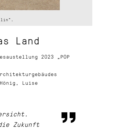
rlin".
as Land
esaustellung 2023 „POP
rchitekturgebäudes
Hönig, Luise
ersicht.
die Zukunft