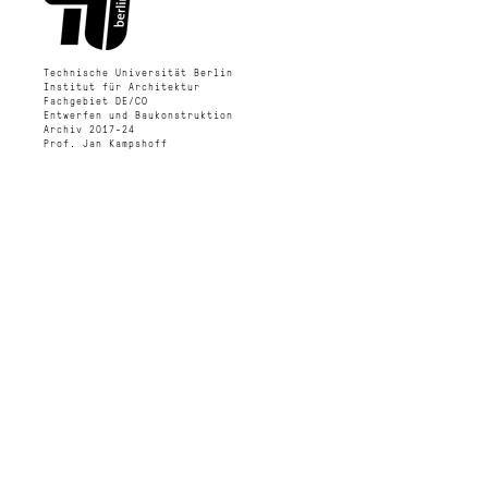
Technische Universität Berlin
Institut für Architektur
Fachgebiet DE/CO
Entwerfen und Baukonstruktion
Archiv 2017-24
Prof. Jan Kampshoff