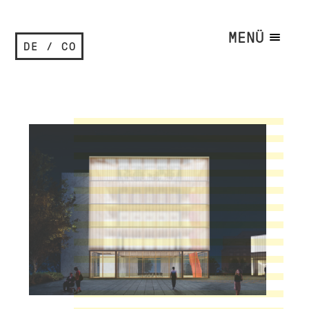
MENÜ
DE / CO