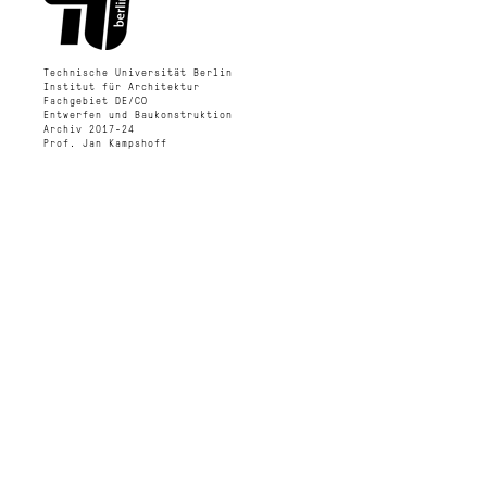
Technische Universität Berlin
Institut für Architektur
Fachgebiet DE/CO
Entwerfen und Baukonstruktion
Archiv 2017-24
Prof. Jan Kampshoff