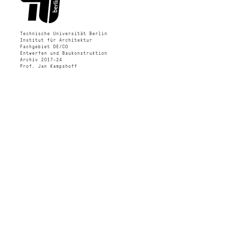
Technische Universität Berlin
Institut für Architektur
Fachgebiet DE/CO
Entwerfen und Baukonstruktion
Archiv 2017-24
Prof. Jan Kampshoff